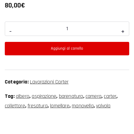
80,00
€
Rimozione
-
+
valvola
per
Aggiungi al carrello
trasformazione
lamellare
quantità
Categoria:
Lavorazioni Carter
Tag:
albero
,
aspirazione
,
barenatura
,
camera
,
carter
,
collettore
,
fresatura
,
lamellare
,
manovella
,
valvola