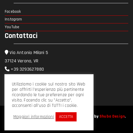
Facebook
Instagram
YouTube
Contattaci
Via Antonio Milani 5
37124 Verona, VR
+39 3293627880
info@mrworks.it
Utilizziamo i cookie sul nostro sito Web
per offrirti l'esperienza più pertinente
ricordando le tue preferenze per ogni
visita. Facendo clic su "Accetta",
acconsenti all'uso di TUTTI i cookie.
Copyright © 2021
M.R. WORKS Verona
. Powered by
Shuba Design
.
Maggiori informazioni
ACCETTA
P.IVA 04594100234