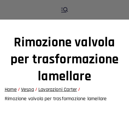
Vai
M.R. WORKS Verona
Assistenza moto e auto
al
contenuto
Rimozione valvola
per trasformazione
lamellare
Home
Vespa
Lavorazioni Carter
Rimozione valvola per trasformazione lamellare