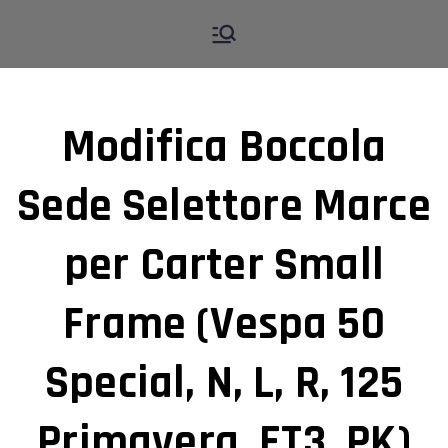
Vai
M.R. WORKS Verona
Assistenza moto e auto
al
contenuto
Modifica Boccola
Sede Selettore Marce
per Carter Small
Frame (Vespa 50
Special, N, L, R, 125
Primavera, ET3, PK)