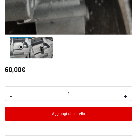
60,00
€
Modifica
-
+
Boccola
Sede
Aggiungi al carrello
Selettore
Marce