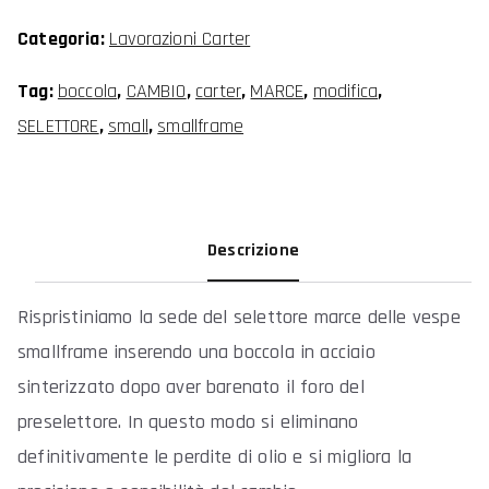
per
Categoria:
Lavorazioni Carter
Carter
Small
Tag:
boccola
,
CAMBIO
,
carter
,
MARCE
,
modifica
,
Frame
SELETTORE
,
small
,
smallframe
(Vespa
50
Special,
Descrizione
N,
L,
Rispristiniamo la sede del selettore marce delle vespe
R,
smallframe inserendo una boccola in acciaio
125
sinterizzato dopo aver barenato il foro del
Primavera,
preselettore. In questo modo si eliminano
ET3,
definitivamente le perdite di olio e si migliora la
PK)