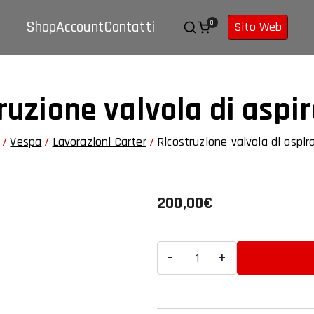
M.R. WORKS Verona
Assistenza moto e auto
Shop
Account
Contatti
0
Sito Web
ruzione valvola di aspi
Vespa
Lavorazioni Carter
Ricostruzione valvola di aspir
200,00
€
Ricostruzione
-
+
valvola
di