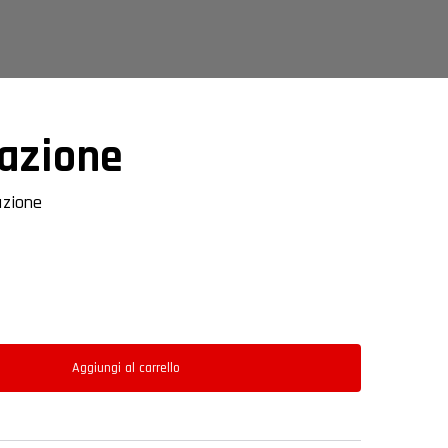
razione
azione
Aggiungi al carrello