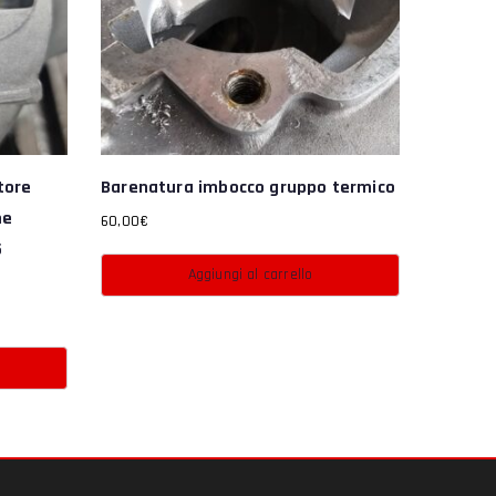
tore
Barenatura imbocco gruppo termico
me
60,00
€
5
Aggiungi al carrello