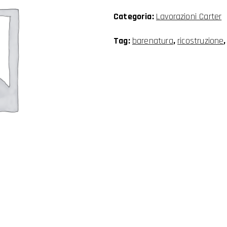
aspirazione
Categoria:
Lavorazioni Carter
quantità
Tag:
barenatura
,
ricostruzione