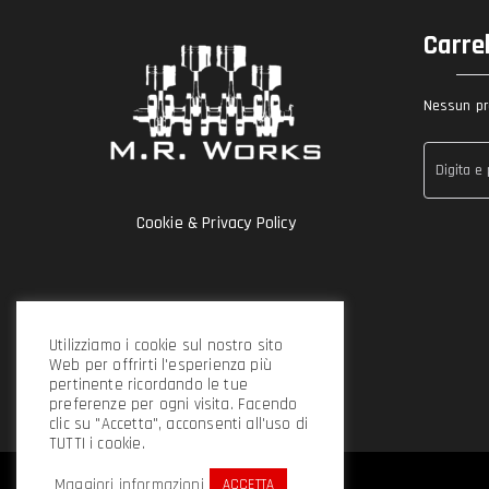
Carre
Nessun pro
Cookie & Privacy Policy
Utilizziamo i cookie sul nostro sito
Web per offrirti l'esperienza più
pertinente ricordando le tue
preferenze per ogni visita. Facendo
clic su "Accetta", acconsenti all'uso di
TUTTI i cookie.
Maggiori informazioni
ACCETTA