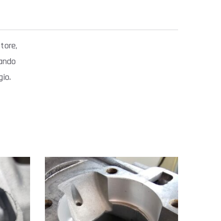
tore,
nando
gio.