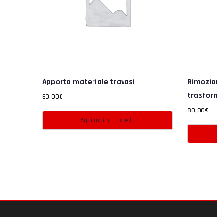
Apporto materiale travasi
Rimozion
trasfor
60,00
€
80,00
€
Aggiungi al carrello