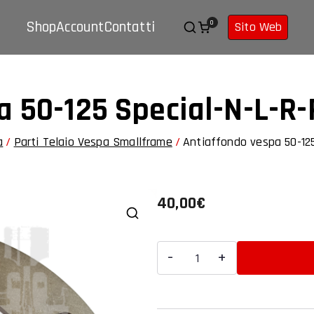
M.R. WORKS Verona
Assistenza moto e auto
Shop
Account
Contatti
0
Sito Web
a 50-125 Special-N-L-R
a
Parti Telaio Vespa Smallframe
Antiaffondo vespa 50-12
40,00
€
Antiaffondo
-
+
vespa
50-