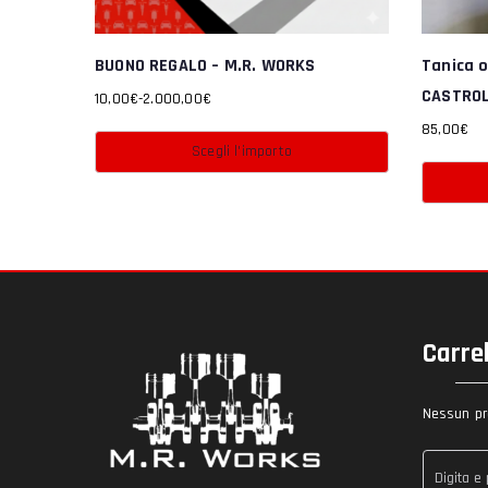
BUONO REGALO – M.R. WORKS
Tanica o
CASTRO
10,00
€
-
2.000,00
€
Fascia
85,00
€
di
Scegli l'importo
prezzo:
Questo
da
10,00€
prodotto
a
ha
2.000,00€
più
varianti.
Carre
Le
opzioni
Nessun pro
possono
essere