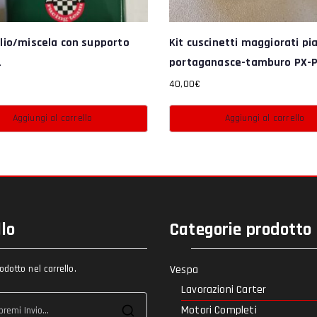
lio/miscela con supporto
Kit cuscinetti maggiorati pi
L
portaganasce-tamburo PX-
40,00
€
Aggiungi al carrello
Aggiungi al carrello
llo
Categorie prodotto
dotto nel carrello.
Vespa
Lavorazioni Carter
Motori Completi