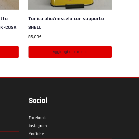
atto
Tanica olio/miscela con supporto
PK-COSA
SHELL
85,00
€
Aggiungi al carrello
Social
Facebook
Instagram
YouTube