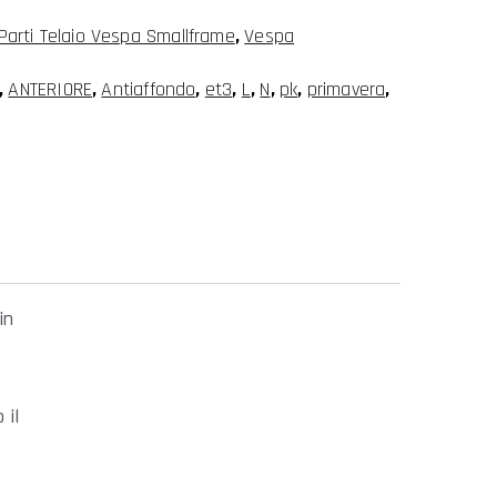
Parti Telaio Vespa Smallframe
,
Vespa
,
ANTERIORE
,
Antiaffondo
,
et3
,
L
,
N
,
pk
,
primavera
,
in
 il