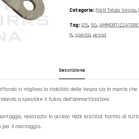
125
Categorie:
Parti Telaio Vespa
,
Special-
N-
Tag:
125
,
50
,
AMMORTIZZATORE
L-
R
,
special
,
vespa
R-
PK-
Primavera-
Descrizione
ET3
quantità
affondo si migliora la stabilità della Vespa sia in marcia che 
ndando a spostare il fulcro dell’ammortizzatore.
montaggio, realizzato in acciaio INOX AISI304, fornito di tutto
 per il montaggio.